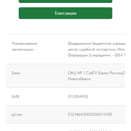
Квитанция
Наименование
Федеральное бюджетное учреждени
организации
центр судебной экспертизы Минист
Федерации (сокращенно - ФБУ Си
Платежное поручение
Банк
ОКЦ № 1 СибГУ Банка России//УФК
Новосибирск
БИК
015004950
р/счет
03214643000000015100