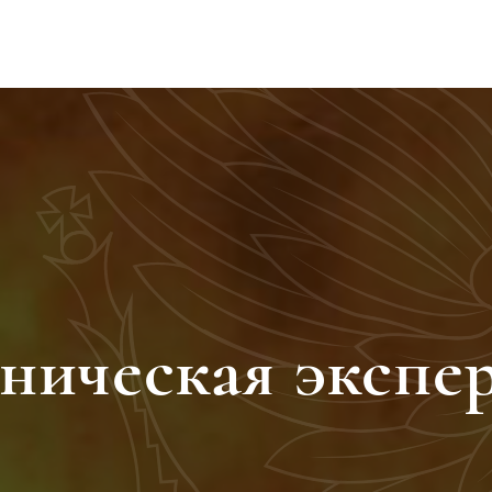
России
Экспертизы
Прейскурант
О нас
Н
ническая экспе