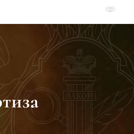
овости
Дополнительно
ртиза