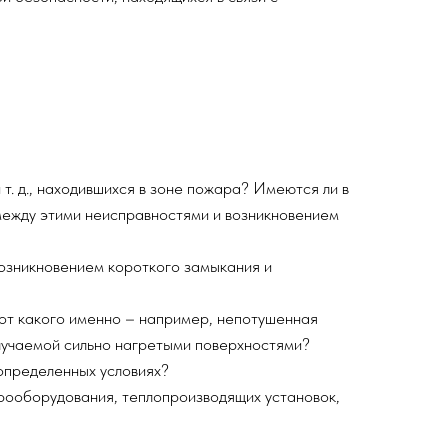
т. д., находившихся в зоне пожара? Имеются ли в
между этими неисправностями и возникновением
возникновением короткого замыкания и
 от какого именно – например, непотушенная
злучаемой сильно нагретыми поверхностями?
 определенных условиях?
рооборудования, теплопроизводящих установок,