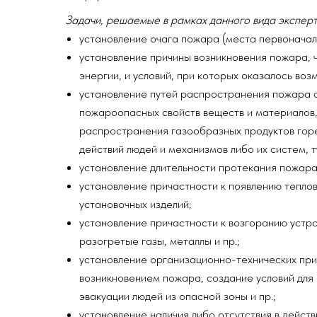
Задачи, решаемые в рамках данного вида эксперт
установление очага пожара (места первоначал
установление причины возникновения пожара, 
энергии, и условий, при которых оказалось во
установление путей распространения пожара 
пожароопасных свойств веществ и материалов,
распространения газообразных продуктов горе
действий людей и механизмов либо их систем, т
установление длительности протекания пожара
установление причастности к появлению теплов
установочных изделий;
установление причастности к возгоранию устро
разогретые газы, металлы и пр.;
установление организационно-технических прич
возникновением пожара, создание условий для
эвакуации людей из опасной зоны и пр.;
установление наличия либо отсутствия в дейст