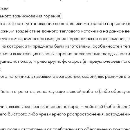
изы:
ьного возникновения горения);
что включает установление вещества или материала первонача
зможным воздействие данного теплового источника на данное в
с учетом: взаимного размещения первоначально воспламенивш
 из которых эти предметы были изготовлены; особенностей теп
ния и вылетающих из зоны горения раскаленных твердых част
ушивших пожар, и ряда других факторов (в первую очередь пого
;
ого источника, вызвавшего возгорание, аварийных режимов в р
йств и агрегатов, использующих в своей работе (либо образую
ин, вызвавших возникновение пожара, – действий (либо бездей
 его быстрого либо чрезмерного распространения, затруднени
виях людей отступлений от требований по обеспечению пожарно