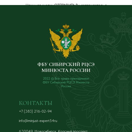
Нажимая кнопку ОТПРАВИТЬ Вы соглашаетесь с
Политикой обработки персональных данных
.
ФБУ СИБИРСКИЙ РЦСЭ
МИНЮСТА РОССИИ
2022 © Все права принадлежат
ФБУ Сибирский РЦСЭ Минюста
России
КОНТАКТЫ
+7 (383) 216-02-94
info@minjust-expert54ru
630049, Новосибирск, Красный проспект,