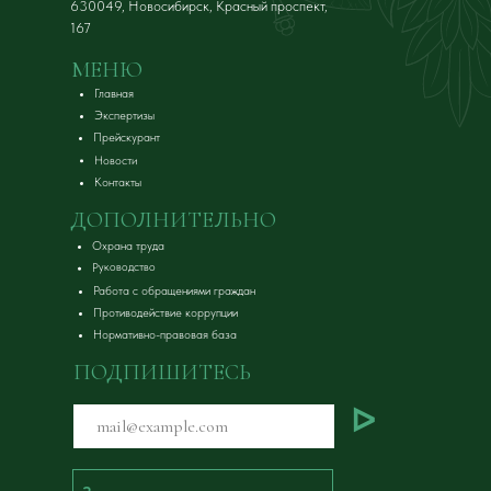
630049, Новосибирск, Красный проспект,
167
МЕНЮ
Главная
Экспертизы
Прейскурант
Новости
Контакты
ДОПОЛНИТЕЛЬНО
Охрана труда
Руководство
Работа с обращениями граждан
Противодействие коррупции
Нормативно-правовая база
ПОДПИШИТЕСЬ
ᐅ